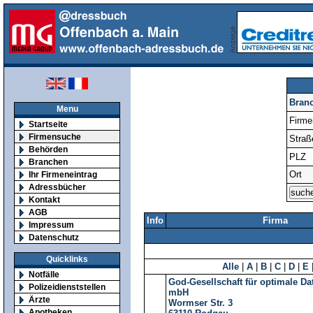
Bran
Menu
Firm
Startseite
Firmensuche
Straß
Behörden
PLZ
Branchen
Ort
Ihr Firmeneintrag
Adressbücher
Kontakt
AGB
Info
Firma
Impressum
Datenschutz
Quicklinks
Alle
|
A
|
B
|
C
|
D
|
E
Notfälle
God-Gesellschaft für optimale Da
Polizeidienststellen
mbH
Ärzte
Wormser Str. 3
Apotheken