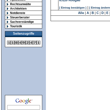
63110
Rodgau
Rechtsanwälte
|
[ Eintrag bestätigen ]
[ Eintrag ändern
Architekten
Alle
|
A
|
B
|
C
|
D
|
E
Notdienste
Steuerberater
Sachverständige
Touristik
Seitenzugriffe