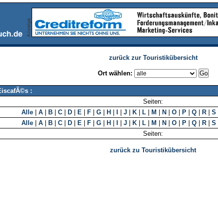
zurück zur Touristikübersicht
Ort wählen:
EiscafÃ©s :
Seiten:
Alle
|
A
|
B
|
C
|
D
|
E
|
F
|
G
|
H
|
I
|
J
|
K
|
L
|
M
|
N
|
O
|
P
|
Q
|
R
|
S
Alle
|
A
|
B
|
C
|
D
|
E
|
F
|
G
|
H
|
I
|
J
|
K
|
L
|
M
|
N
|
O
|
P
|
Q
|
R
|
S
Seiten:
zurück zu Touristikübersicht