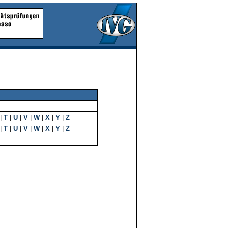
|
T
|
U
|
V
|
W
|
X
|
Y
|
Z
|
T
|
U
|
V
|
W
|
X
|
Y
|
Z