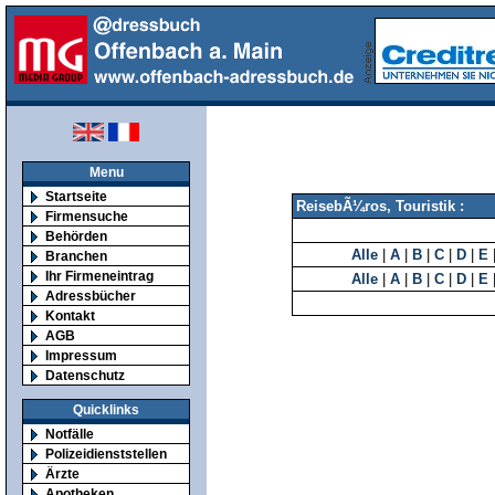
Menu
Startseite
ReisebÃ¼ros, Touristik :
Firmensuche
Behörden
Alle
|
A
|
B
|
C
|
D
|
E
Branchen
Ihr Firmeneintrag
Alle
|
A
|
B
|
C
|
D
|
E
Adressbücher
Kontakt
AGB
Impressum
Datenschutz
Quicklinks
Notfälle
Polizeidienststellen
Ärzte
Apotheken