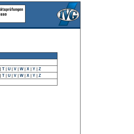
|
T
|
U
|
V
|
W
|
X
|
Y
|
Z
|
T
|
U
|
V
|
W
|
X
|
Y
|
Z