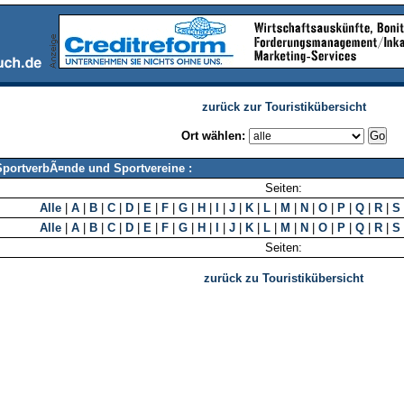
zurück zur Touristikübersicht
Ort wählen:
SportverbÃ¤nde und Sportvereine :
Seiten:
Alle
|
A
|
B
|
C
|
D
|
E
|
F
|
G
|
H
|
I
|
J
|
K
|
L
|
M
|
N
|
O
|
P
|
Q
|
R
|
S
Alle
|
A
|
B
|
C
|
D
|
E
|
F
|
G
|
H
|
I
|
J
|
K
|
L
|
M
|
N
|
O
|
P
|
Q
|
R
|
S
Seiten:
zurück zu Touristikübersicht