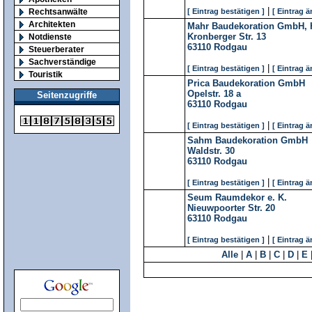
|
Rechtsanwälte
[ Eintrag bestätigen ]
[ Eintrag ä
Architekten
Mahr Baudekoration GmbH, 
Kronberger Str. 13
Notdienste
63110
Rodgau
Steuerberater
Sachverständige
|
[ Eintrag bestätigen ]
[ Eintrag ä
Touristik
Prica Baudekoration GmbH
Opelstr. 18 a
Seitenzugriffe
63110
Rodgau
|
[ Eintrag bestätigen ]
[ Eintrag ä
Sahm Baudekoration GmbH
Waldstr. 30
63110
Rodgau
|
[ Eintrag bestätigen ]
[ Eintrag ä
Seum Raumdekor e. K.
Nieuwpoorter Str. 20
63110
Rodgau
|
[ Eintrag bestätigen ]
[ Eintrag ä
Alle
|
A
|
B
|
C
|
D
|
E