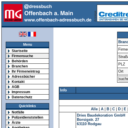
Bran
Menu
Firm
Startseite
Firmensuche
Straß
Behörden
PLZ
Branchen
Ort
Ihr Firmeneintrag
Adressbücher
Kontakt
AGB
Info
Impressum
Datenschutz
Quicklinks
Alle
|
A
|
B
|
C
|
D
|
E
Notfälle
Dries Baudekoration GmbH
Polizeidienststellen
Borsigstr. 27
Ärzte
63110
Rodgau
Apotheken