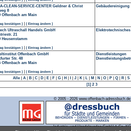
A-CLEAN-SERVICE-CENTER Geldner & Christ
Gebäudereinigung
weg 8
9
Offenbach am Main
|
rag bestätigen ]
[ Eintrag ändern ]
tech Ultraschall Handels GmbH
Elektrotechnisches 
triestr. 21
0
Heusenstamm
|
rag bestätigen ]
[ Eintrag ändern ]
ltinstitut Offenbach GmbH
Dienstleistungen
furter Str. 48
Dienstleistungsbet
5
Offenbach am Main
|
rag bestätigen ]
[ Eintrag ändern ]
Alle
|
A
|
B
|
C
|
D
|
E
|
F
|
G
|
H
|
I
|
J
|
K
|
L
|
M
|
N
|
O
|
P
|
Q
|
R
|
S
[1]
2
3
© 2005 - 2026 www.offenbach-adressbuch.de
Industrie- und Handelsverlag GmbH & Co. KG