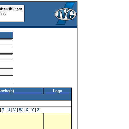
anche(n)
Logo
|
T
|
U
|
V
|
W
|
X
|
Y
|
Z