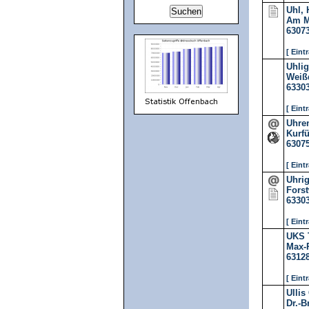
Uhl, 
Am M
6307
[ Eint
Uhlig
Weiß
6330
[ Eint
Uhre
Kurfü
6307
[ Eint
Uhrig
Fors
6330
[ Eint
UKS 
Max-P
6312
[ Eint
Ulli
Dr.-B