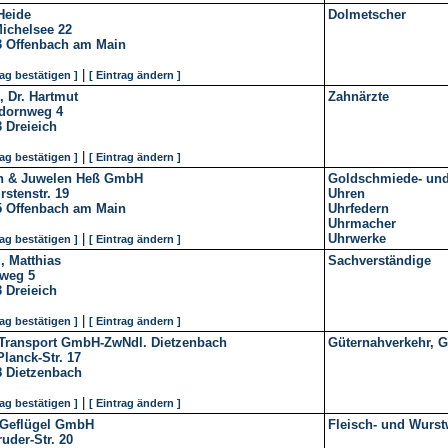
Heide
Dolmetscher
ichelsee 22
3
Offenbach am Main
|
rag bestätigen ]
[ Eintrag ändern ]
, Dr. Hartmut
Zahnärzte
dornweg 4
3
Dreieich
|
rag bestätigen ]
[ Eintrag ändern ]
n & Juwelen Heß GmbH
Goldschmiede- un
rstenstr. 19
Uhren
5
Offenbach am Main
Uhrfedern
Uhrmacher
|
Uhrwerke
rag bestätigen ]
[ Eintrag ändern ]
, Matthias
Sachverständige
tweg 5
3
Dreieich
|
rag bestätigen ]
[ Eintrag ändern ]
Transport GmbH-ZwNdl. Dietzenbach
Güternahverkehr, G
lanck-Str. 17
8
Dietzenbach
|
rag bestätigen ]
[ Eintrag ändern ]
s Geflügel GmbH
Fleisch- und Wurs
ruder-Str. 20