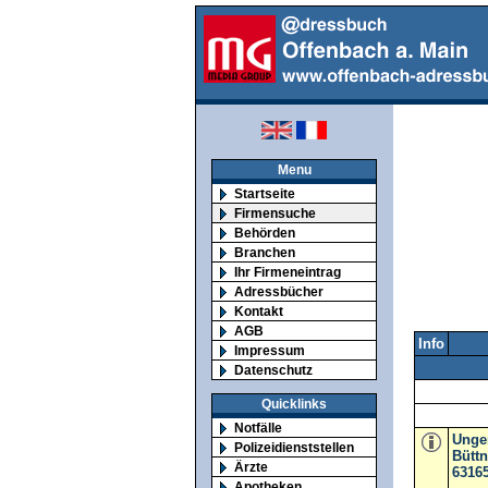
Menu
Startseite
Firmensuche
Behörden
Branchen
Ihr Firmeneintrag
Adressbücher
Kontakt
AGB
Info
Impressum
Datenschutz
Quicklinks
Notfälle
Unger
Polizeidienststellen
Büttn
Ärzte
6316
Apotheken