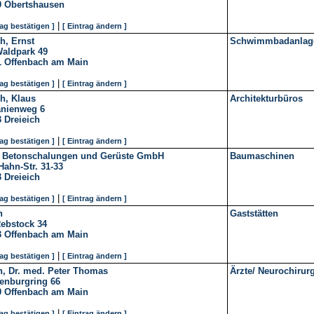
9
Obertshausen
|
rag bestätigen ]
[ Eintrag ändern ]
ch, Ernst
Schwimmbadanlag
aldpark 49
1
Offenbach am Main
|
rag bestätigen ]
[ Eintrag ändern ]
ch, Klaus
Architekturbüros
anienweg 6
3
Dreieich
|
rag bestätigen ]
[ Eintrag ändern ]
 Betonschalungen und Gerüste GmbH
Baumaschinen
Hahn-Str. 31-33
3
Dreieich
|
rag bestätigen ]
[ Eintrag ändern ]
h
Gaststätten
ebstock 34
3
Offenbach am Main
|
rag bestätigen ]
[ Eintrag ändern ]
h, Dr. med. Peter Thomas
Ärzte/ Neurochirur
kenburgring 66
9
Offenbach am Main
|
rag bestätigen ]
[ Eintrag ändern ]