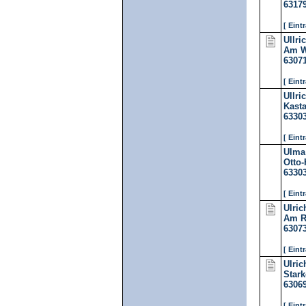
6317
[ Eint
Ullri
Am W
6307
[ Eint
Ullri
Kast
6330
[ Eint
Ulma
Otto-
6330
[ Eint
Ulric
Am R
6307
[ Eint
Ulric
Star
6306
[ Eint