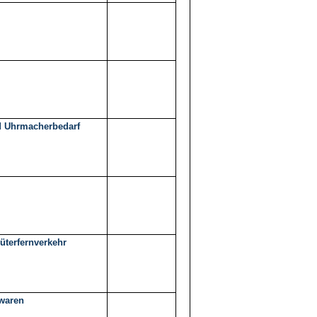
d Uhrmacherbedarf
üterfernverkehr
twaren