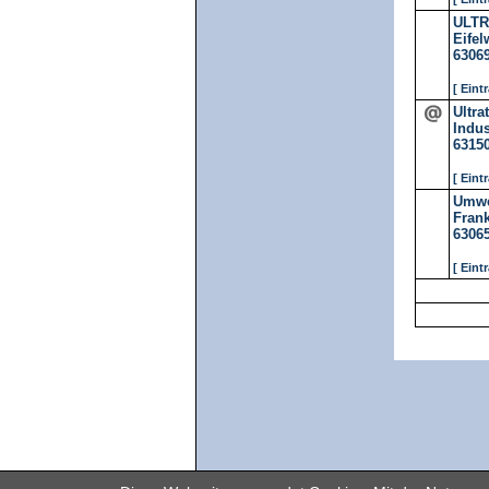
ULTR
Eifel
6306
[ Eint
Ultra
Indus
6315
[ Eint
Umwe
Frank
6306
[ Eint