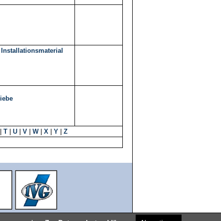
Installationsmaterial
riebe
|
T
|
U
|
V
|
W
|
X
|
Y
|
Z