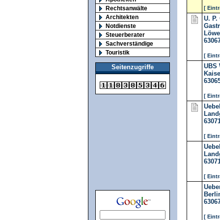
Rechtsanwälte
[ Eint
Architekten
U. P.
Gast
Notdienste
Löwen
Steuerberater
6306
Sachverständige
Touristik
[ Eint
UBS 
Seitenzugriffe
Kaise
6306
[ Eint
Uebel
Land
6307
[ Eint
Uebel
Land
6307
[ Eint
Ueber
Berli
6306
[ Eint