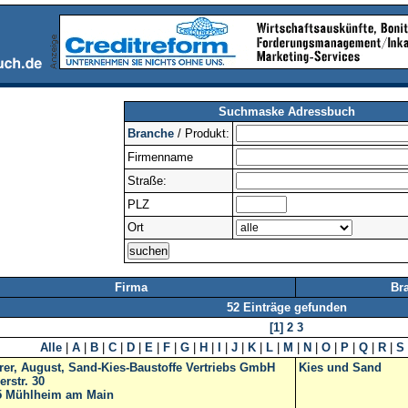
Suchmaske Adressbuch
Branche
/ Produkt:
Firmenname
Straße:
PLZ
Ort
Firma
Br
52 Einträge gefunden
[1]
2
3
Alle
|
A
|
B
|
C
|
D
|
E
|
F
|
G
|
H
|
I
|
J
|
K
|
L
|
M
|
N
|
O
|
P
|
Q
|
R
|
S
er, August, Sand-Kies-Baustoffe Vertriebs GmbH
Kies und Sand
erstr. 30
5
Mühlheim am Main