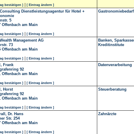
|
rag bestätigen ]
[ Eintrag ändern ]
 Consulting Dienstleistungsagentur für Hotel +
Gastronomiebedarf
ronomie
str. 5
7
Offenbach am Main
|
rag bestätigen ]
[ Eintrag ändern ]
Wealth Management AG
Banken, Sparkasse
rstr. 73
Kreditinstitute
5
Offenbach am Main
|
rag bestätigen ]
[ Eintrag ändern ]
, Frank
Datenverarbeitung
grafenring 92
1
Offenbach am Main
|
rag bestätigen ]
[ Eintrag ändern ]
, Horst
Steuerberatung
grafenring 92
1
Offenbach am Main
|
rag bestätigen ]
[ Eintrag ändern ]
all, Dr. Hans
Zahnärzte
ner Str. 254
7
Offenbach am Main
|
rag bestätigen ]
[ Eintrag ändern ]