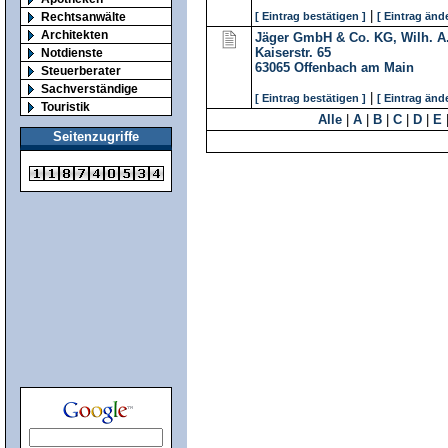
|
Rechtsanwälte
[ Eintrag bestätigen ]
[ Eintrag änd
Architekten
Jäger GmbH & Co. KG, Wilh. A
Kaiserstr. 65
Notdienste
63065
Offenbach am Main
Steuerberater
Sachverständige
|
[ Eintrag bestätigen ]
[ Eintrag änd
Touristik
Alle
|
A
|
B
|
C
|
D
|
E
Seitenzugriffe