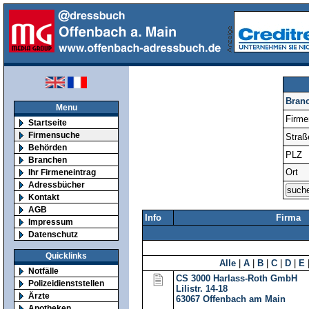
Bran
Menu
Firm
Startseite
Firmensuche
Straß
Behörden
PLZ
Branchen
Ort
Ihr Firmeneintrag
Adressbücher
Kontakt
AGB
Info
Firma
Impressum
Datenschutz
Quicklinks
Alle
|
A
|
B
|
C
|
D
|
E
Notfälle
CS 3000 Harlass-Roth GmbH
Polizeidienststellen
Lilistr. 14-18
Ärzte
63067
Offenbach am Main
Apotheken