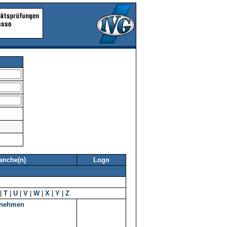
anche(n)
Logo
|
T
|
U
|
V
|
W
|
X
|
Y
|
Z
rnehmen