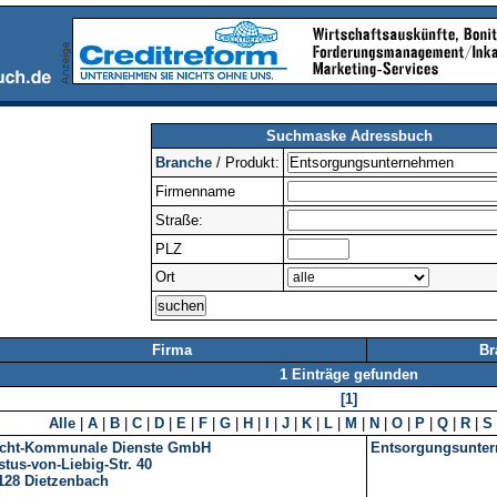
Suchmaske Adressbuch
Branche
/ Produkt:
Firmenname
Straße:
PLZ
Ort
Firma
Br
1 Einträge gefunden
[1]
Alle
|
A
|
B
|
C
|
D
|
E
|
F
|
G
|
H
|
I
|
J
|
K
|
L
|
M
|
N
|
O
|
P
|
Q
|
R
|
S
cht-Kommunale Dienste GmbH
Entsorgungsunte
stus-von-Liebig-Str. 40
128
Dietzenbach