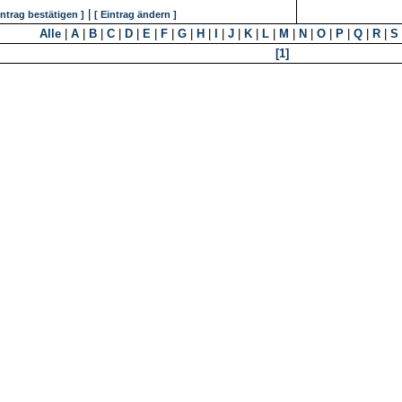
|
intrag bestätigen ]
[ Eintrag ändern ]
Alle
|
A
|
B
|
C
|
D
|
E
|
F
|
G
|
H
|
I
|
J
|
K
|
L
|
M
|
N
|
O
|
P
|
Q
|
R
|
S
[1]