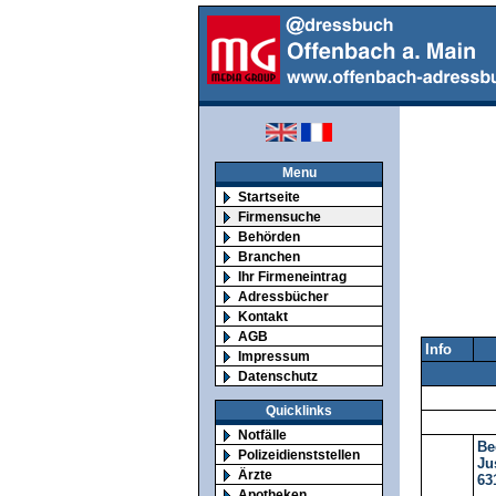
Menu
Startseite
Firmensuche
Behörden
Branchen
Ihr Firmeneintrag
Adressbücher
Kontakt
AGB
Info
Impressum
Datenschutz
Quicklinks
Notfälle
Be
Polizeidienststellen
Ju
Ärzte
63
Apotheken