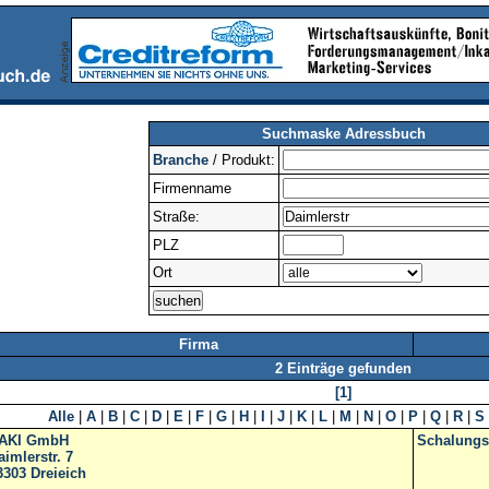
Suchmaske Adressbuch
Branche
/ Produkt:
Firmenname
Straße:
PLZ
Ort
Firma
2 Einträge gefunden
[1]
Alle
|
A
|
B
|
C
|
D
|
E
|
F
|
G
|
H
|
I
|
J
|
K
|
L
|
M
|
N
|
O
|
P
|
Q
|
R
|
S
AKI GmbH
Schalungs
aimlerstr. 7
3303
Dreieich