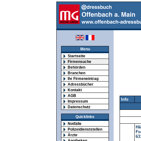
Menu
Startseite
Firmensuche
Behörden
Branchen
Ihr Firmeneintrag
Adressbücher
Kontakt
AGB
Info
Impressum
Datenschutz
Quicklinks
Notfälle
Hä
Polizeidienststellen
For
Ärzte
63
Apotheken