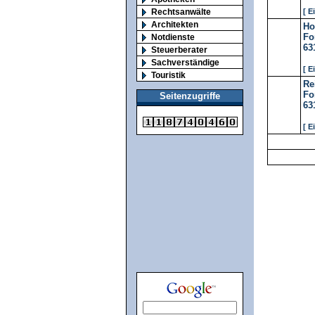
Rechtsanwälte
[ E
Architekten
Ho
For
Notdienste
63
Steuerberater
Sachverständige
[ E
Touristik
Re
For
Seitenzugriffe
63
[ E