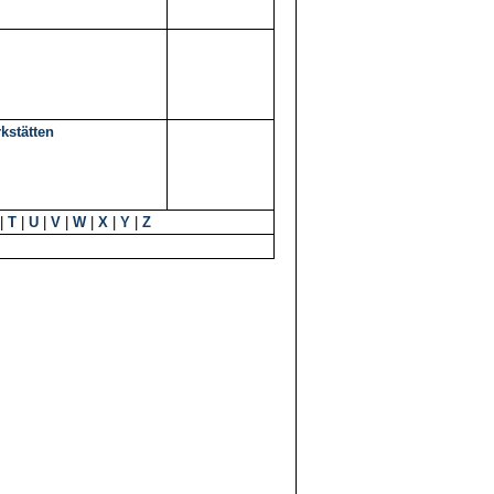
kstätten
|
T
|
U
|
V
|
W
|
X
|
Y
|
Z