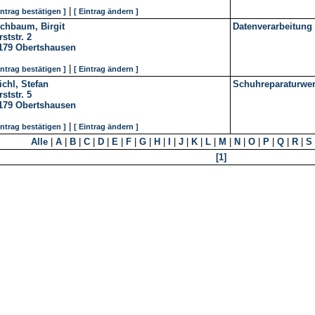
|
intrag bestätigen ]
[ Eintrag ändern ]
chbaum, Birgit
Datenverarbeitung
ststr. 2
179
Obertshausen
|
intrag bestätigen ]
[ Eintrag ändern ]
ichl, Stefan
Schuhreparaturwer
ststr. 5
179
Obertshausen
|
intrag bestätigen ]
[ Eintrag ändern ]
Alle
|
A
|
B
|
C
|
D
|
E
|
F
|
G
|
H
|
I
|
J
|
K
|
L
|
M
|
N
|
O
|
P
|
Q
|
R
|
S
[1]