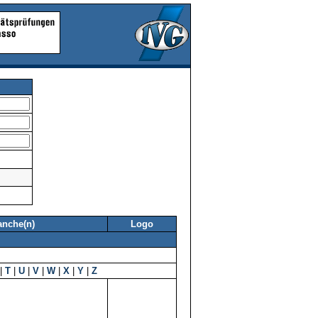
anche(n)
Logo
|
T
|
U
|
V
|
W
|
X
|
Y
|
Z