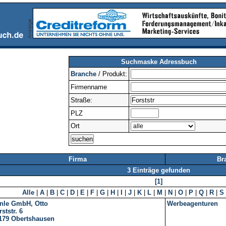
Suchmaske Adressbuch
Branche
/ Produkt:
Firmenname
Straße:
PLZ
Ort
Firma
Br
3 Einträge gefunden
[1]
Alle
|
A
|
B
|
C
|
D
|
E
|
F
|
G
|
H
|
I
|
J
|
K
|
L
|
M
|
N
|
O
|
P
|
Q
|
R
|
S
nle GmbH, Otto
Werbeagenturen
ststr. 6
179
Obertshausen