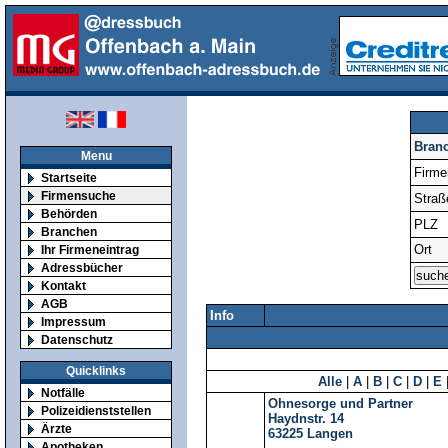
Bran
Menu
Firm
Startseite
Firmensuche
Straß
Behörden
PLZ
Branchen
Ort
Ihr Firmeneintrag
Adressbücher
Kontakt
AGB
Info
Impressum
Datenschutz
Quicklinks
Alle
|
A
|
B
|
C
|
D
|
E
Notfälle
Ohnesorge und Partner
Polizeidienststellen
Haydnstr. 14
Ärzte
63225
Langen
Apotheken