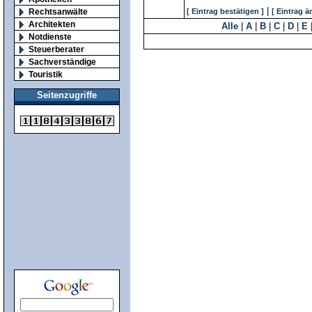
|
Rechtsanwälte
[ Eintrag bestätigen ]
[ Eintrag ä
Architekten
Alle
|
A
|
B
|
C
|
D
|
E
Notdienste
Steuerberater
Sachverständige
Touristik
Seitenzugriffe