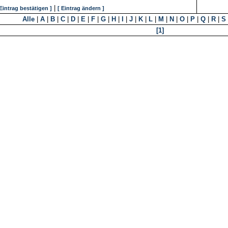
|
 Eintrag bestätigen ]
[ Eintrag ändern ]
Alle
|
A
|
B
|
C
|
D
|
E
|
F
|
G
|
H
|
I
|
J
|
K
|
L
|
M
|
N
|
O
|
P
|
Q
|
R
|
S
[1]