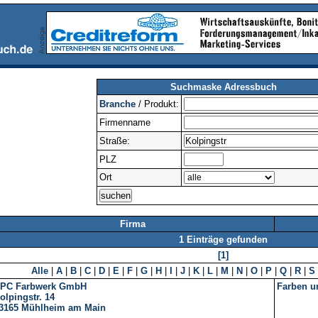
Suchmaske Adressbuch
Branche
/ Produkt:
Firmenname
Straße:
PLZ
Ort
Firma
1 Einträge gefunden
[1]
Alle
|
A
|
B
|
C
|
D
|
E
|
F
|
G
|
H
|
I
|
J
|
K
|
L
|
M
|
N
|
O
|
P
|
Q
|
R
|
S
PC Farbwerk GmbH
Farben u
olpingstr. 14
3165
Mühlheim am Main