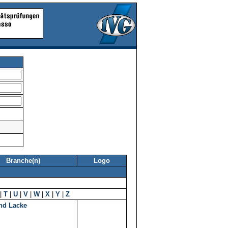
Branche(n)
Logo
|
T
|
U
|
V
|
W
|
X
|
Y
|
Z
nd Lacke