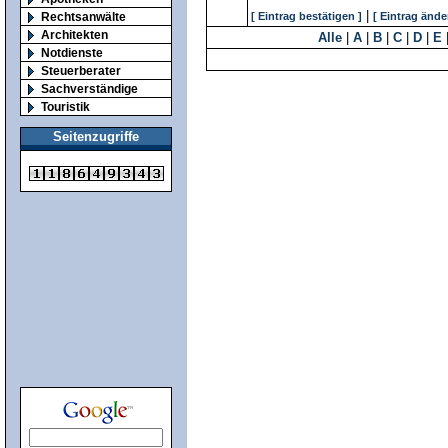
|
Rechtsanwälte
[ Eintrag bestätigen ]
[ Eintrag ände
Architekten
Alle
|
A
|
B
|
C
|
D
|
E
Notdienste
Steuerberater
Sachverständige
Touristik
Seitenzugriffe