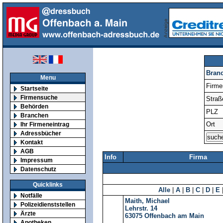
Bran
Menu
Firm
Startseite
Firmensuche
Straß
Behörden
PLZ
Branchen
Ort
Ihr Firmeneintrag
Adressbücher
Kontakt
AGB
Info
Firma
Impressum
Datenschutz
Quicklinks
Alle
|
A
|
B
|
C
|
D
|
E
Notfälle
Maith, Michael
Polizeidienststellen
Lehrstr. 14
Ärzte
63075
Offenbach am Main
Apotheken